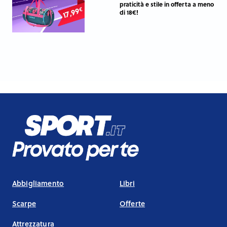
praticità e stile in offerta a meno
di 18€!
Abbigliamento
Libri
Scarpe
Offerte
Attrezzatura