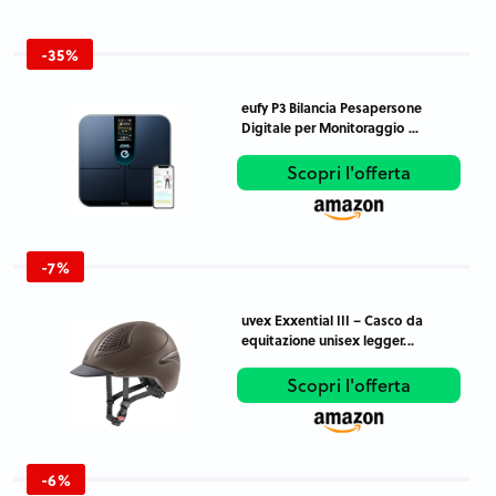
-35%
eufy P3 Bilancia Pesapersone
Digitale per Monitoraggio ...
Scopri l'offerta
-7%
uvex Exxential III – Casco da
equitazione unisex legger...
Scopri l'offerta
-6%