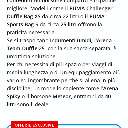
contenuto
un
borsone compatto
è l'opzione
migliore. Modelli come il
PUMA Challenger
Duffle Bag XS
da circa
22 litri
o il
PUMA
Sports Bag S
da circa
25 litri
offrono la
praticità necessaria.
Se si trasportano
indumenti umidi,
l'
Arena
Team Duffle 25
, con la sua sacca separata, è
un'ottima soluzione.
Per chi necessita di più spazio per viaggi di
media lunghezza o di un equipaggiamento più
vario ed ingombrante perché si allena in più
discipline, un modello capiente come l'
Arena
Spiky
o il borsone
Meteor,
entrambi da
40
litri
sono l'ideale.
OFFERTE ESCLUSIVE