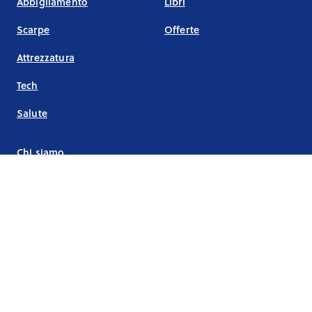
Abbigliamento
Libri
Scarpe
Offerte
Attrezzatura
Tech
Salute
Chi siamo
Come contattarci
Unisciti al canale telegram!
Sport.it offre recensioni indipendenti su vari prodotti e servizi. Quando i lettori
effettuano un acquisto tramite i link presenti sul sito, Sport.it può ricevere una
commissione senza che questo comporti alcuna modifica al prezzo finale per
l'acquirente.