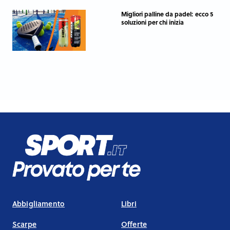
Migliori palline da padel: ecco 5
soluzioni per chi inizia
Abbigliamento
Libri
Scarpe
Offerte