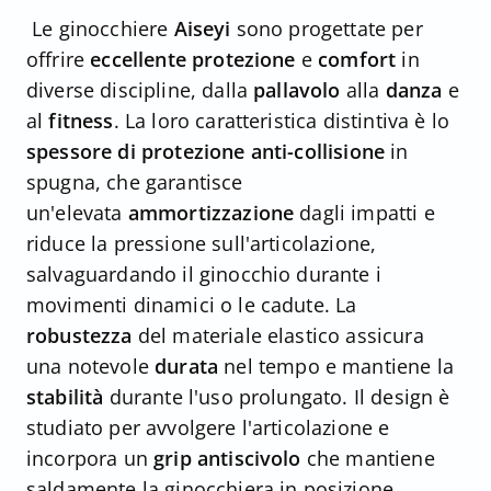
Le ginocchiere
Aiseyi
sono progettate per
offrire
eccellente protezione
e
comfort
in
diverse discipline, dalla
pallavolo
alla
danza
e
al
fitness
. La loro caratteristica distintiva è lo
spessore di protezione anti-collisione
in
spugna, che garantisce
un'elevata
ammortizzazione
dagli impatti e
riduce la pressione sull'articolazione,
salvaguardando il ginocchio durante i
movimenti dinamici o le cadute. La
robustezza
del materiale elastico assicura
una notevole
durata
nel tempo e mantiene la
stabilità
durante l'uso prolungato. Il design è
studiato per avvolgere l'articolazione e
incorpora un
grip antiscivolo
che mantiene
saldamente la ginocchiera in posizione,