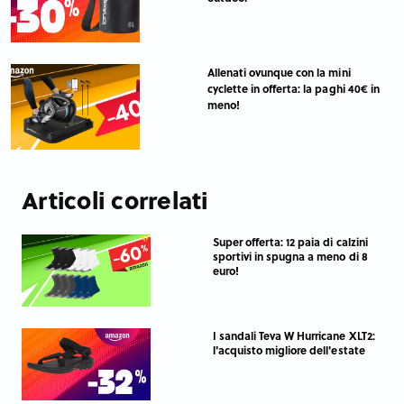
Allenati ovunque con la mini
cyclette in offerta: la paghi 40€ in
meno!
Articoli correlati
Super offerta: 12 paia di calzini
sportivi in spugna a meno di 8
euro!
I sandali Teva W Hurricane XLT2:
l'acquisto migliore dell'estate