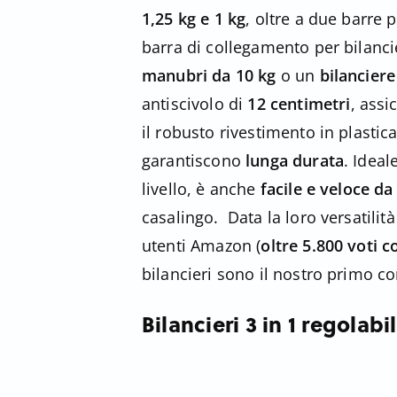
1,25 kg e 1 kg
, oltre a due barre 
barra di collegamento per bilanc
manubri da 10 kg
o un
bilanciere
antiscivolo di
12 centimetri
, assi
il robusto rivestimento in plasti
garantiscono
lunga durata
. Ideal
livello, è anche
facile e veloce d
casalingo. Data la loro versatilit
utenti Amazon (
oltre 5.800 voti c
bilancieri sono il nostro primo co
Bilancieri 3 in 1 regolabil