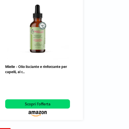
Mielle - Olio lisciante e rinforzante per
capelli, al r...
Scopri l'offerta