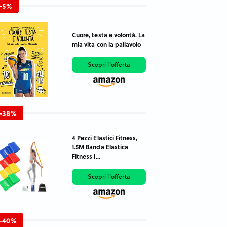
-5%
Cuore, testa e volontà. La
mia vita con la pallavolo
Scopri l'offerta
-38%
4 Pezzi Elastici Fitness,
1.5M Banda Elastica
Fitness i...
Scopri l'offerta
-40%