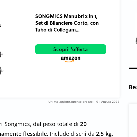
SONGMICS Manubri 2 in 1,
Set di Bilanciere Corto, con
Tubo di Collegam...
Scopri l'offerta
Be
Ultimo aggiornamento prezzo il 01 August 2025
ri Songmics, dal peso totale di
20
amente flessibile
. Include dischi da
2,5 kg,