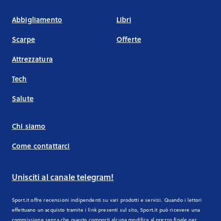
Abbigliamento
Libri
Scarpe
Offerte
Attrezzatura
Tech
Salute
Chi siamo
Come contattarci
Unisciti al canale telegram!
Sport.it offre recensioni indipendenti su vari prodotti e servizi. Quando i lettori
effettuano un acquisto tramite i link presenti sul sito, Sport.it può ricevere una
commissione senza che questo comporti alcuna modifica al prezzo finale per