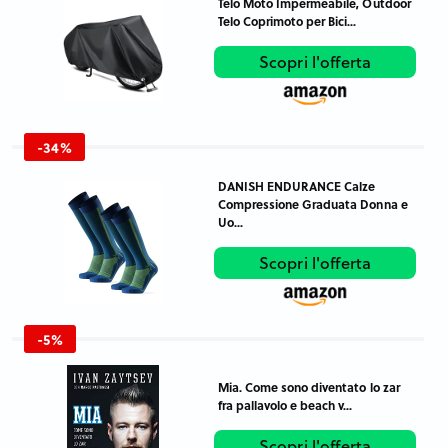
Telo Moto Impermeabile, Outdoor
Telo Coprimoto per Bici...
Scopri l'offerta
-34%
DANISH ENDURANCE Calze
Compressione Graduata Donna e
Uo...
Scopri l'offerta
-5%
Mia. Come sono diventato lo zar
fra pallavolo e beach v...
Scopri l'offerta