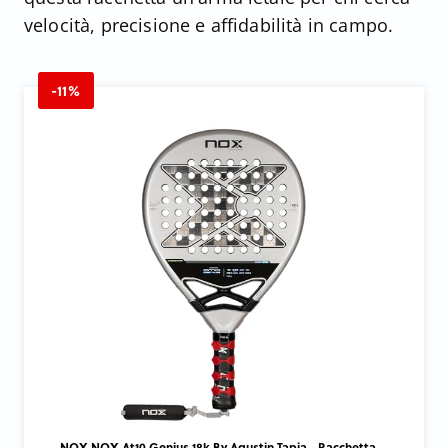
velocità, precisione e affidabilità in campo.
-11%
NOX NOX At10 Genius 18k By Agustin Tapia - Racchetta