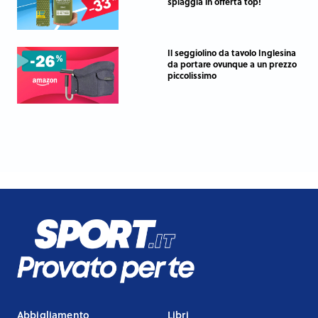
spiaggia in offerta top!
Il seggiolino da tavolo Inglesina
da portare ovunque a un prezzo
piccolissimo
Abbigliamento
Libri