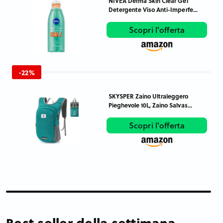
NIVEA Derma Skin Clear Gel
Detergente Viso Anti-Imperfe...
Scopri l'offerta
-22%
SKYSPER Zaino Ultraleggero
Pieghevole 10L, Zaino Salvas...
Scopri l'offerta
Best seller della settimana