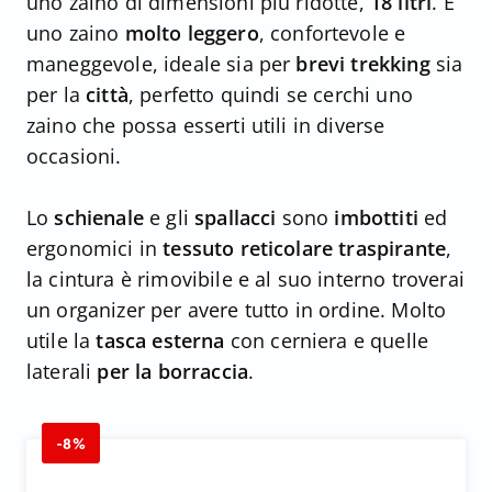
uno zaino di dimensioni più ridotte,
18 litri
. È
uno zaino
molto leggero
, confortevole e
maneggevole, ideale sia per
brevi trekking
sia
per la
città
, perfetto quindi se cerchi uno
zaino che possa esserti utili in diverse
occasioni.
Lo
schienale
e gli
spallacci
sono
imbottiti
ed
ergonomici in
tessuto reticolare traspirante
,
la cintura è rimovibile e al suo interno troverai
un organizer per avere tutto in ordine. Molto
utile la
tasca esterna
con cerniera e quelle
laterali
per la borraccia
.
-8%