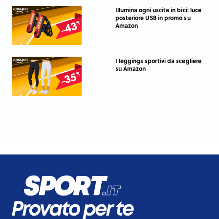
Illumina ogni uscita in bici: luce
posteriore USB in promo su
Amazon
I leggings sportivi da scegliere
su Amazon