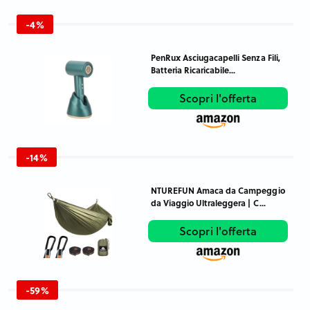
-4%
PenRux Asciugacapelli Senza Fili,
Batteria Ricaricabile...
Scopri l'offerta
-14%
NTUREFUN Amaca da Campeggio
da Viaggio Ultraleggera | C...
Scopri l'offerta
-59%