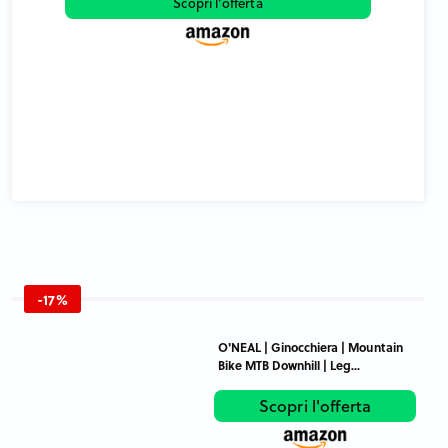
Bseash 60L impermeabile zaino da trekking leggero
con c...
Scopri l'offerta
-17%
O'NEAL | Ginocchiera | Mountain
Bike MTB Downhill | Leg...
Scopri l'offerta