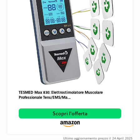
TESMED Max 830: Elettrostimolatore Muscolare
Professionale Tens/EMS/Ma...
Scopri l'offerta
Ultimo aggiornamento prezzo il 24 April 2025