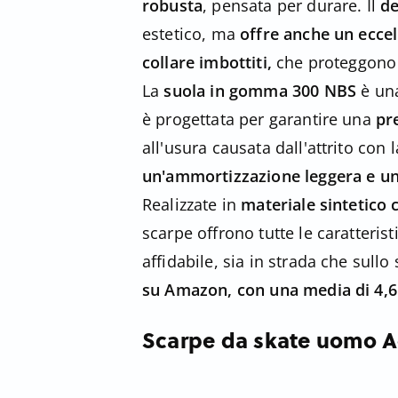
robusta
, pensata per durare. Il
de
estetico, ma
offre anche un eccell
collare imbottiti,
che proteggono i
La
suola in gomma
300 NBS
è una
è progettata per garantire una
pr
all'usura causata dall'attrito con 
un'ammortizzazione leggera e un
Realizzate in
materiale sintetico 
scarpe offrono tutte le caratteri
affidabile, sia in strada che sul
su Amazon, con una media di 4,6 
Scarpe da skate uomo 