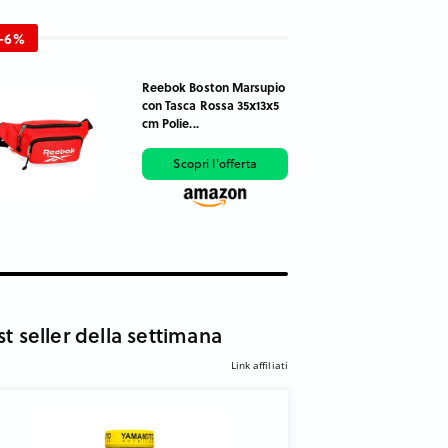
-6%
Reebok Boston Marsupio
con Tasca Rossa 35x13x5
cm Polie...
Scopri l'offerta
st seller della settimana
Link affiliati