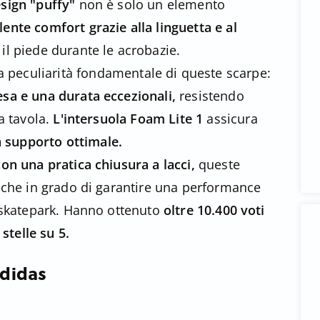
sign "puffy"
non è solo un elemento
ente comfort grazie alla linguetta e al
l piede durante le acrobazie.
 peculiarità fondamentale di queste scarpe:
esa e una durata eccezionali,
resistendo
la tavola.
L'intersuola
Foam Lite 1
assicura
 supporto ottimale.
con una pratica chiusura a lacci,
queste
stiche in grado di garantire una performance
lo skatepark. Hanno ottenuto
oltre 10.400 voti
stelle su 5.
Adidas