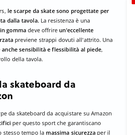
rs,
le scarpe da skate sono progettate per
ta dalla tavola.
La resistenza è una
 in gomma
deve offrire
un'eccellente
rzata
previene strappi dovuti all'attrito. Una
 anche sensibilità e flessibilità al piede
,
ollo della tavola.
 da skateboard da
zon
carpe da skateboard da acquistare su Amazon
ifici
per questo sport che garantiscano
lo stesso tempo la
massima sicurezza
per il