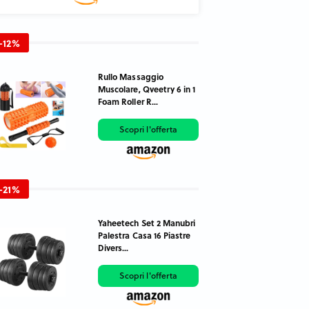
-12%
Rullo Massaggio
Muscolare, Qveetry 6 in 1
Foam Roller R...
Scopri l'offerta
-21%
Yaheetech Set 2 Manubri
Palestra Casa 16 Piastre
Divers...
Scopri l'offerta