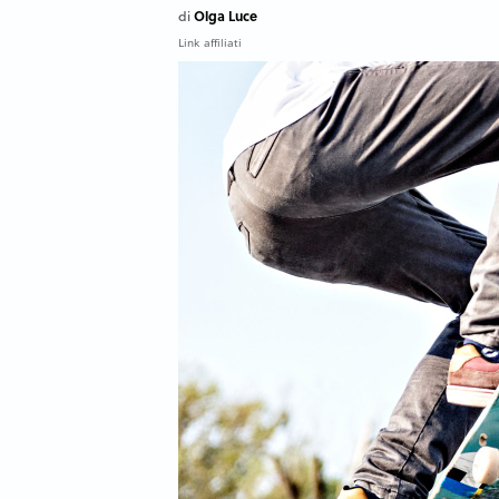
Olga Luce
di
Link affiliati